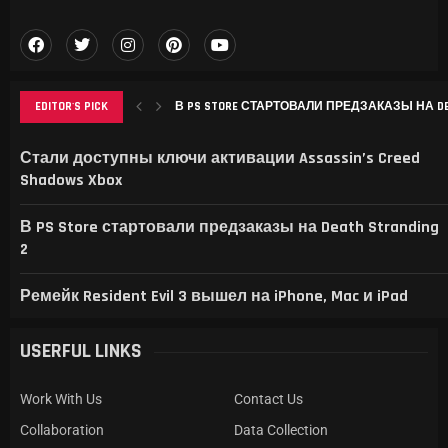
EDITOR'S PICK
В PS STORE СТАРТОВАЛИ ПРЕДЗАКАЗЫ НА DEAT
РЕМЕЙК RESIDENT EVIL 3 ВЫШЕЛ НА IPHONE, MAC
THIS GAME RAISES THE BAR FOR EXCELLENCE IN...
GAMER’S DELIGHT: TOP PICKS FROM [MAGAZINE NAME
LEVELING UP: THE EVOLUTION OF [MAGAZINE NAME] AN
Стали доступны ключи активации Assassin’s Creed
Shadows Xbox
В PS Store стартовали предзаказы на Death Stranding
2
Ремейк Resident Evil 3 вышел на iPhone, Mac и iPad
USERFUL LINKS
Work With Us
Contact Us
Collaboration
Data Collection